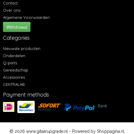
Contact
Over ons
Algemene Voorwaarden
Withdrawal
Categories
Nieuwste producten
Onderdelen
Q-parts
Gereedschap
Accessoires
CENTRALAB
Payment methods
© 2026 www.gitaarupgrade.nl - Powered by Shoppagina.nl